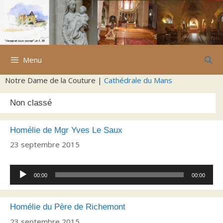
Aller
au
contenu
Menu
Notre Dame de la Couture |
Cathédrale du Mans
Non classé
Homélie de Mgr Yves Le Saux
23 septembre 2015
Lecteur
00:00
00:00
audio
Homélie du Père de Richemont
23 septembre 2015