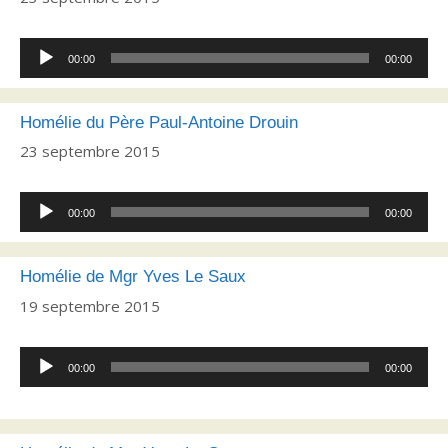
Lecteur
00:00
00:00
audio
Homélie du Père Paul-Antoine Drouin
23 septembre 2015
Lecteur
00:00
00:00
audio
Homélie de Mgr Yves Le Saux
19 septembre 2015
Lecteur
00:00
00:00
audio