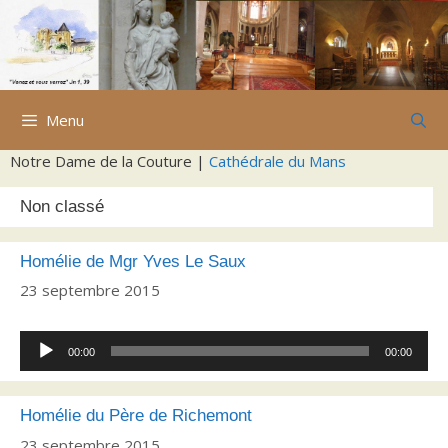
Aller
au
contenu
Menu
Notre Dame de la Couture |
Cathédrale du Mans
Non classé
Homélie de Mgr Yves Le Saux
23 septembre 2015
Lecteur
00:00
00:00
audio
Homélie du Père de Richemont
23 septembre 2015