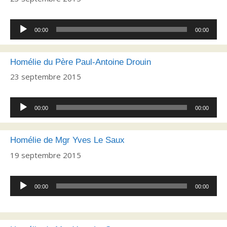
Lecteur
00:00
00:00
audio
Homélie du Père Paul-Antoine Drouin
23 septembre 2015
Lecteur
00:00
00:00
audio
Homélie de Mgr Yves Le Saux
19 septembre 2015
Lecteur
00:00
00:00
audio