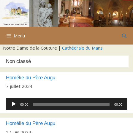
Aller
au
contenu
Menu
Notre Dame de la Couture |
Cathédrale du Mans
Non classé
Homélie du Père Augu
7 juillet 2024
Lecteur
00:00
00:00
audio
Homélie du Père Augu
17 juin 2024