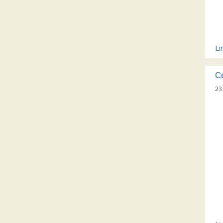
Li
Cé
23