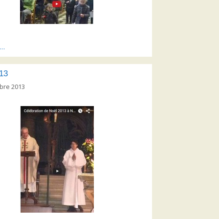
s…
13
bre 2013