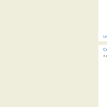
Li
Cé
4 