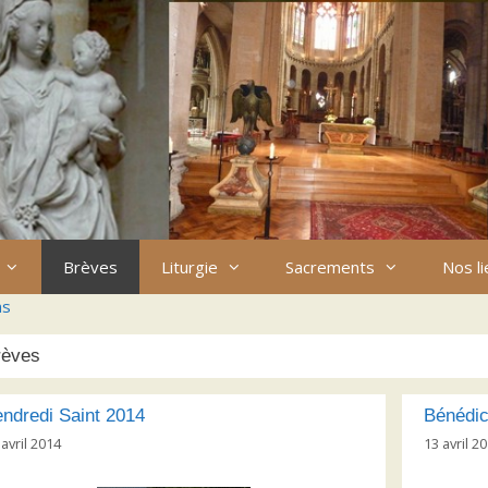
Brèves
Liturgie
Sacrements
Nos l
ns
rèves
ndredi Saint 2014
Bénédic
 avril 2014
13 avril 2