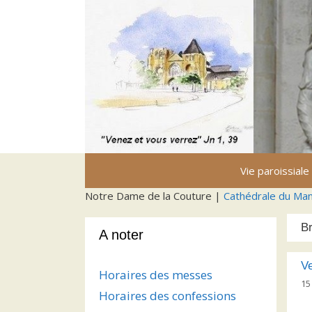
Aller
au
contenu
Vie paroissiale
Notre Dame de la Couture |
Cathédrale du Ma
B
A noter
Ve
Horaires des messes
15
Horaires des confessions