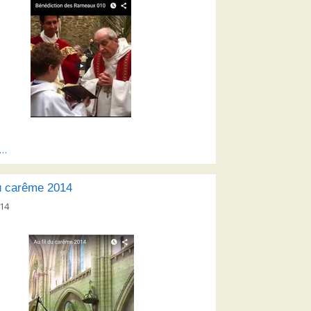
s…
du carême 2014
014