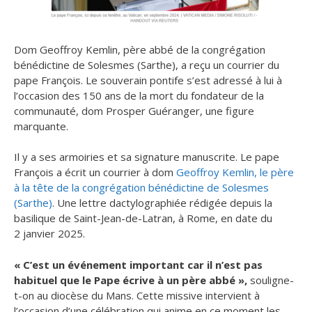
Dom Geoffroy Kemlin, père abbé de la congrégation
bénédictine de Solesmes (Sarthe), a reçu un courrier du
pape François.
Le souverain pontife s’est adressé à lui à
l’occasion des 150 ans de la mort du fondateur de la
communauté, dom Prosper Guéranger, une figure
marquante.
Il y a ses armoiries et sa signature manuscrite. Le pape
François a écrit un courrier à dom
Geoffroy Kemlin, le père
à la tête de la congrégation bénédictine de Solesmes
(Sarthe)
. Une lettre dactylographiée rédigée depuis la
basilique de Saint-Jean-de-Latran, à Rome, en date du
2 janvier 2025.
« C’est un événement important car il n’est pas
habituel que le Pape écrive à un père abbé »,
souligne-
t-on au diocèse du Mans. Cette missive intervient à
l’occasion d’une célébration qui anime en ce moment les