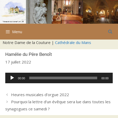
Aller
au
contenu
Menu
Notre Dame de la Couture |
Cathédrale du Mans
Hamélie du Père Benoît
17 juillet 2022
Lecteur
00:00
00:00
audio
Heures musicales d’orgue 2022
Pourquoi la lettre d’un évêque sera lue dans toutes les
synagogues ce samedi ?