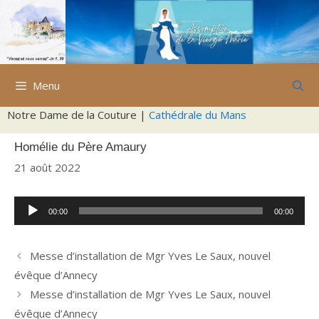
Aller
au
contenu
Menu
Notre Dame de la Couture |
Cathédrale du Mans
Homélie du Père Amaury
21 août 2022
Lecteur
00:00
00:00
audio
Messe d’installation de Mgr Yves Le Saux, nouvel
évêque d’Annecy
Messe d’installation de Mgr Yves Le Saux, nouvel
évêque d’Annecy