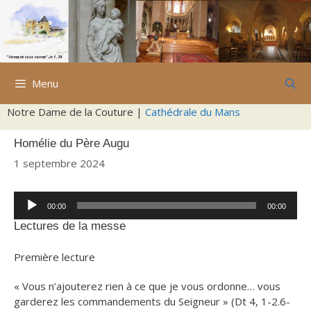
Aller
au
contenu
Menu
Notre Dame de la Couture |
Cathédrale du Mans
Homélie du Père Augu
1 septembre 2024
Lecteur
00:00
00:00
audio
Lectures de la messe
Première lecture
« Vous n’ajouterez rien à ce que je vous ordonne… vous
garderez les commandements du Seigneur » (Dt 4, 1-2.6-