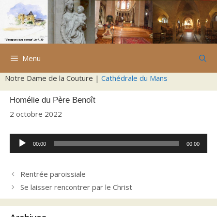
Aller
au
contenu
Menu
Notre Dame de la Couture |
Cathédrale du Mans
Homélie du Père Benoît
2 octobre 2022
Lecteur
00:00
00:00
audio
Rentrée paroissiale
Se laisser rencontrer par le Christ