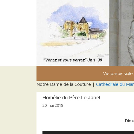
Aller
au
contenu
Vie paroissiale
Notre Dame de la Couture |
Cathédrale du Ma
Homélie du Père Le Jariel
20 mai 2018
Dima
Lecteur