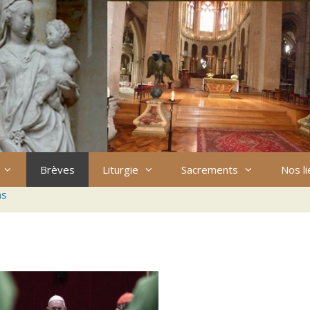
Brèves
Liturgie
Sacrements
Nos l
ns