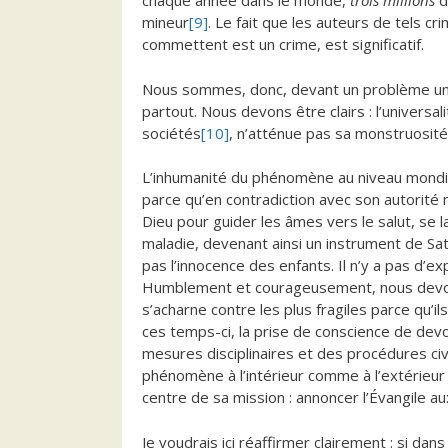
chaque année dans le monde,
trois millions
d
mineur
[9]
. Le fait que les auteurs de tels cr
commettent est un crime, est significatif.
Nous sommes, donc, devant un problème uni
partout. Nous devons être clairs : l’universa
sociétés
[10]
, n’atténue pas sa monstruosité à
L’inhumanité du phénomène au niveau mondial
parce qu’en contradiction avec son autorité 
Dieu pour guider les âmes vers le salut, se l
maladie, devenant ainsi un instrument de Sa
pas l’innocence des enfants. Il n’y a pas d’e
Humblement et courageusement, nous devon
s’acharne contre les plus fragiles parce qu’il
ces temps-ci, la prise de conscience de dev
mesures disciplinaires et des procédures civ
phénomène à l’intérieur comme à l’extérieur 
centre de sa mission : annoncer l’Évangile au
Je voudrais ici réaffirmer clairement : si da