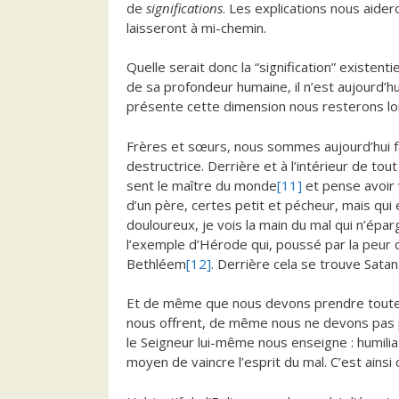
de
significations
. Les explications nous aide
laisseront à mi-chemin.
Quelle serait donc la “signification” existe
de sa profondeur humaine, il n’est aujourd’hui
présente cette dimension nous resterons loin
Frères et sœurs, nous sommes aujourd’hui fa
destructrice. Derrière et à l’intérieur de tout
sent le maître du monde
[11]
et pense avoir v
d’un père, certes petit et pécheur, mais qui e
douloureux, je vois la main du mal qui n’épa
l’exemple d’Hérode qui, poussé par la peur
Bethléem
[12]
. Derrière cela se trouve Satan
Et de même que nous devons prendre toutes 
nous offrent, de même nous ne devons pas p
le Seigneur lui-même nous enseigne : humilia
moyen de vaincre l’esprit du mal. C’est ainsi 