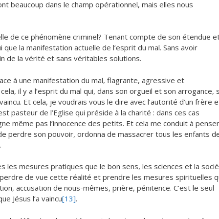
ront beaucoup dans le champ opérationnel, mais elles nous
ntielle de ce phénomène criminel? Tenant compte de son étendue e
 que la manifestation actuelle de l’esprit du mal. Sans avoir
 de la vérité et sans véritables solutions.
ce à une manifestation du mal, flagrante, agressive et
 cela, il y a l’esprit du mal qui, dans son orgueil et son arrogance, 
aincu. Et cela, je voudrais vous le dire avec l’autorité d’un frère e
st pasteur de l’Eglise qui préside à la charité : dans ces cas
rgne même pas l’innocence des petits. Et cela me conduit à penser
 de perdre son pouvoir, ordonna de massacrer tous les enfants d
.
les mesures pratiques que le bon sens, les sciences et la soci
erdre de vue cette réalité et prendre les mesures spirituelles 
tion, accusation de nous-mêmes, prière, pénitence. C’est le seul
que Jésus l’a vaincu
[13]
.