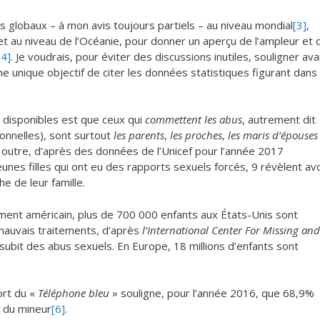
res globaux – à mon avis toujours partiels – au niveau mondial
[3]
,
 et au niveau de l’Océanie, pour donner un aperçu de l’ampleur et 
[4]
. Je voudrais, pour éviter des discussions inutiles, souligner ava
 unique objectif de citer les données statistiques figurant dans
disponibles est que ceux qui
commettent les abus
, autrement dit
onnelles), sont surtout
les parents
,
les proches
,
les maris d’épouses
n outre, d’après des données de l’Unicef pour l’année 2017
nes filles qui ont eu des rapports sexuels forcés, 9 révèlent avo
e de leur famille.
ment américain, plus de 700 000 enfants aux États-Unis sont
mauvais traitements, d’après
l’International Center For Missing and
subit des abus sexuels. En Europe, 18 millions d’enfants sont
ort du «
Téléphone bleu
» souligne, pour l’année 2016, que 68,9%
du mineur
[6]
.