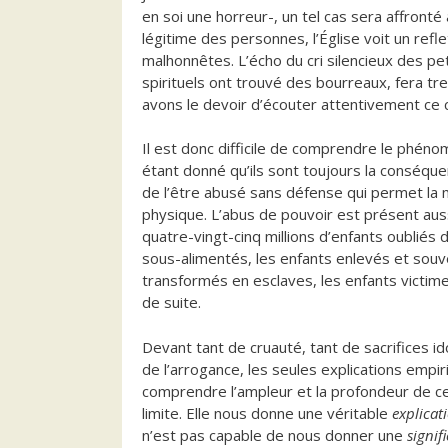
en soi une horreur-, un tel cas sera affronté
légitime des personnes, l’Église voit un refl
malhonnêtes. L’écho du cri silencieux des pet
spirituels ont trouvé des bourreaux, fera tr
avons le devoir d’écouter attentivement ce cr
Il est donc difficile de comprendre le phén
étant donné qu’ils sont toujours la conséquenc
de l’être abusé sans défense qui permet la m
physique. L’abus de pouvoir est présent aus
quatre-vingt-cinq millions d’enfants oubliés 
sous-alimentés, les enfants enlevés et so
transformés en esclaves, les enfants victime
de suite.
Devant tant de cruauté, tant de sacrifices ido
de l’arrogance, les seules explications empir
comprendre l’ampleur et la profondeur de ce
limite. Elle nous donne une véritable
explicat
n’est pas capable de nous donner une
signif