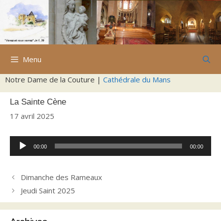
Aller
au
contenu
Menu
Notre Dame de la Couture |
Cathédrale du Mans
La Sainte Cène
17 avril 2025
Lecteur
00:00
00:00
audio
Dimanche des Rameaux
Jeudi Saint 2025