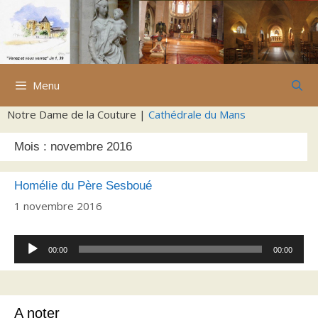
Aller
au
contenu
Menu
Notre Dame de la Couture |
Cathédrale du Mans
Mois :
novembre 2016
Homélie du Père Sesboué
1 novembre 2016
Lecteur
00:00
00:00
audio
A noter