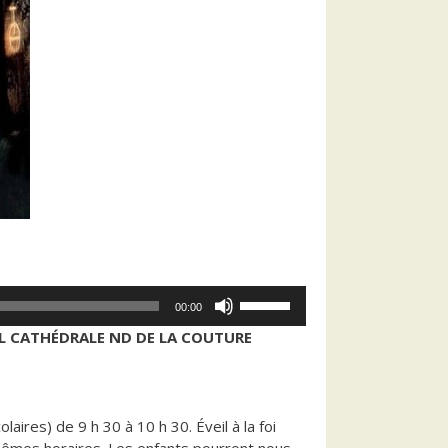
Utilisez
00:00
les
L CATHÉDRALE ND DE LA COUTURE
flèches
haut/bas
pour
augmenter
ires) de 9 h 30 à 10 h 30. Éveil à la foi
ou