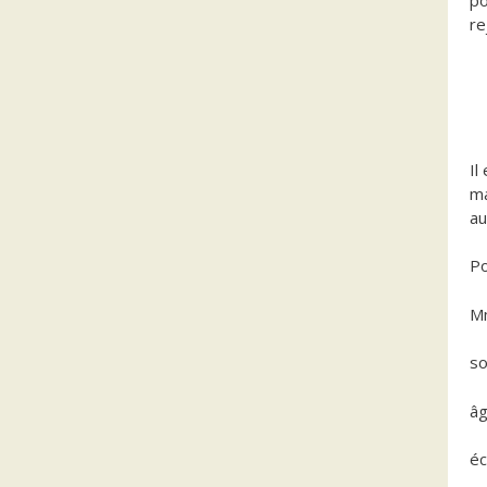
po
re
Il
ma
au
Po
M
so
â
é