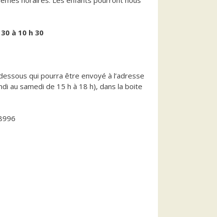
mêmes horaires. Les enfants pourront nous
diminuer
le
volume.
 30 à 10 h 30
ci-dessous qui pourra être envoyé à l’adresse
ndi au samedi de 15 h à 18 h), dans la boite
8996