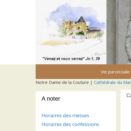
Aller
au
contenu
Vie paroissiale
Notre Dame de la Couture |
Cathédrale du Ma
C
A noter
Horaires des messes
Horaires des confessions