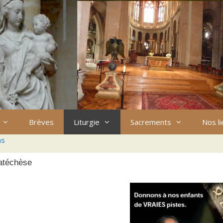
Brèves
Liturgie
Sacrements
Nos l
ns
atéchèse