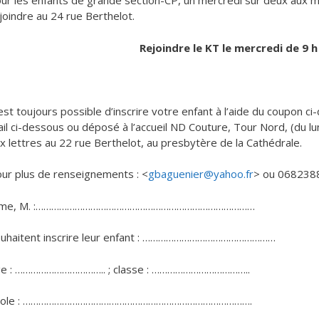
ur les enfants de grande section-CP, un mercredi sur deux aux 
joindre au 24 rue Berthelot.
Rejoindre le KT le mercredi de 9 h
 est toujours possible d’inscrire votre enfant à l’aide du coupon 
il ci-dessous ou déposé à l’accueil ND Couture, Tour Nord, (du lu
x lettres au 22 rue Berthelot, au presbytère de la Cathédrale.
ur plus de renseignements : <
gbaguenier@yahoo.fr
> ou 068238
me, M. :…………………………………………………………………………
uhaitent inscrire leur enfant : ……………………………………………
ge : …………………………….. ; classe : ………………………………..
cole : …………………………………………………………………………….