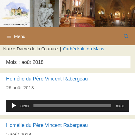
Aller
au
contenu
Menu
Notre Dame de la Couture |
Cathédrale du Mans
Mois :
août 2018
Homélie du Père Vincent Rabergeau
26 août 2018
Lecteur
00:00
00:00
audio
Homélie du Père Vincent Rabergeau
5 août 2018