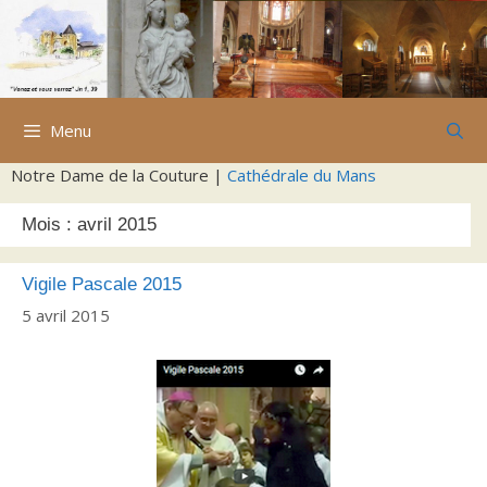
Aller
au
contenu
Menu
Notre Dame de la Couture |
Cathédrale du Mans
Mois :
avril 2015
Vigile Pascale 2015
5 avril 2015