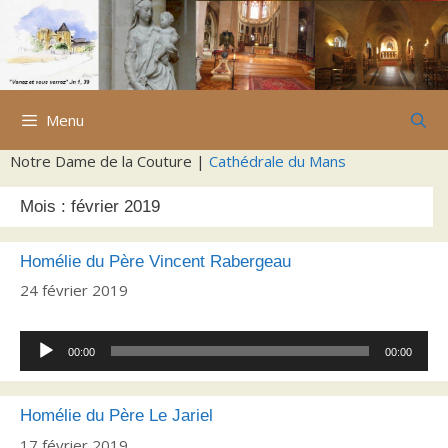
Aller
au
contenu
Menu
Notre Dame de la Couture |
Cathédrale du Mans
Mois :
février 2019
Homélie du Père Vincent Rabergeau
24 février 2019
Lecteur
00:00
00:00
audio
Homélie du Père Le Jariel
17 février 2019