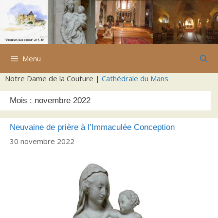
Aller
au
contenu
Menu
Notre Dame de la Couture |
Cathédrale du Mans
Mois :
novembre 2022
Neuvaine de prière à l’Immaculée Conception
30 novembre 2022