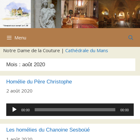
Aller
au
contenu
Menu
Notre Dame de la Couture |
Cathédrale du Mans
Mois :
août 2020
Homélie du Père Christophe
2 août 2020
Lecteur
00:00
00:00
audio
Les homélies du Chanoine Sesboüé
1 août 2020