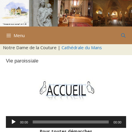
Aller
au
contenu
Menu
Notre Dame de la Couture |
Cathédrale du Mans
Vie paroissiale
Lecteur
00:00
00:00
audio
Pour toutes démarches