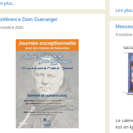
re plus…
Lire plu
onférence Dom Gueranger
Messes
 octobre 2025
9 octobre
Le cale
est en l