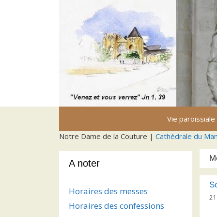
Aller
au
contenu
Vie paroissiale
Notre Dame de la Couture |
Cathédrale du Ma
M
A noter
So
Horaires des messes
21
Horaires des confessions