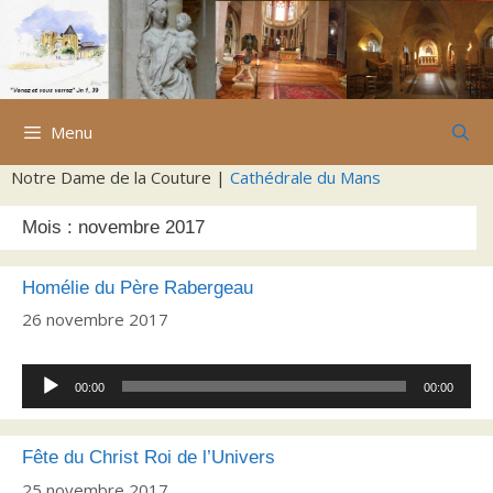
Aller
au
contenu
Menu
Notre Dame de la Couture |
Cathédrale du Mans
Mois :
novembre 2017
Homélie du Père Rabergeau
26 novembre 2017
Lecteur
00:00
00:00
audio
Fête du Christ Roi de l’Univers
25 novembre 2017