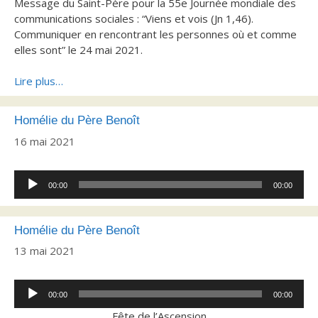
Message du Saint-Père pour la 55e Journée mondiale des
communications sociales : “Viens et vois (Jn 1,46).
Communiquer en rencontrant les personnes où et comme
elles sont” le 24 mai 2021.
Lire plus…
Homélie du Père Benoît
16 mai 2021
Lecteur
00:00
00:00
audio
Homélie du Père Benoît
13 mai 2021
Lecteur
00:00
00:00
audio
Fête de l’Ascension