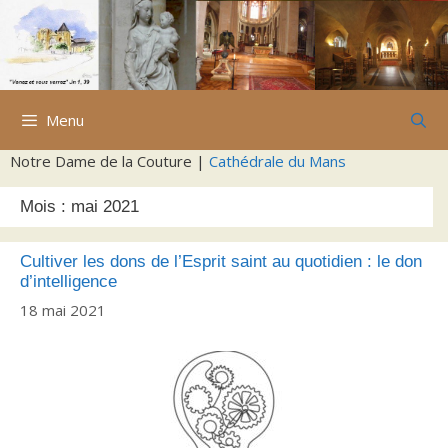
Aller
au
contenu
Menu
Notre Dame de la Couture |
Cathédrale du Mans
Mois :
mai 2021
Cultiver les dons de l’Esprit saint au quotidien : le don
d’intelligence
18 mai 2021