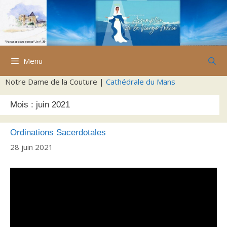
Aller
au
contenu
Menu
Notre Dame de la Couture |
Cathédrale du Mans
Mois :
juin 2021
Ordinations Sacerdotales
28 juin 2021