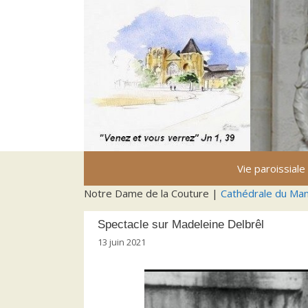
Aller
au
contenu
Vie paroissiale
Notre Dame de la Couture |
Cathédrale du Ma
Spectacle sur Madeleine Delbrêl
13 juin 2021