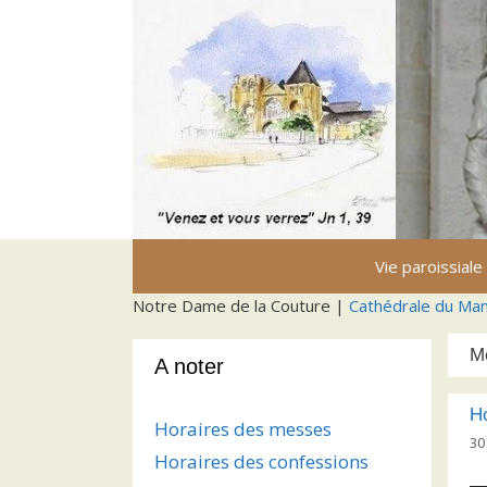
Aller
au
contenu
Vie paroissiale
Notre Dame de la Couture |
Cathédrale du Ma
M
A noter
H
Horaires des messes
30 
Horaires des confessions