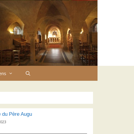
iens
 du Père Augu
2023