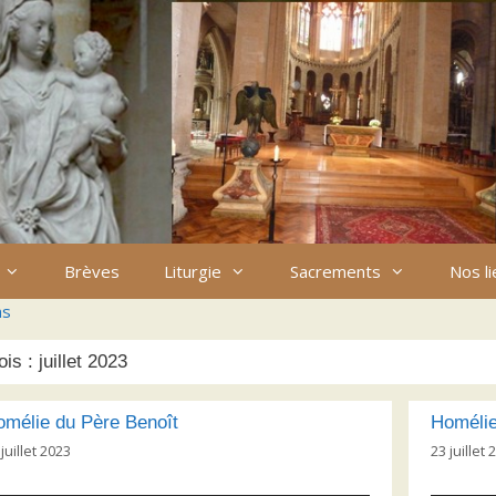
Brèves
Liturgie
Sacrements
Nos l
ns
ois :
juillet 2023
omélie du Père Benoît
Homélie
juillet 2023
23 juillet 