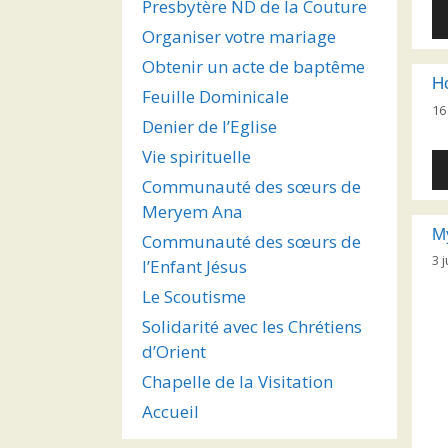
Presbytère ND de la Couture
Le
au
Organiser votre mariage
Obtenir un acte de baptême
H
Feuille Dominicale
16 
Denier de l’Eglise
Vie spirituelle
Le
au
Communauté des sœurs de
Meryem Ana
My
Communauté des sœurs de
3 j
l’Enfant Jésus
Le Scoutisme
Solidarité avec les Chrétiens
d’Orient
Chapelle de la Visitation
Accueil