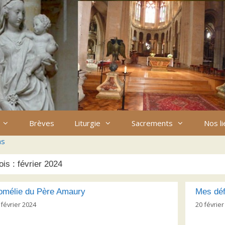
Brèves
Liturgie
Sacrements
Nos l
ns
ois :
février 2024
omélie du Père Amaury
Mes déf
 février 2024
20 février