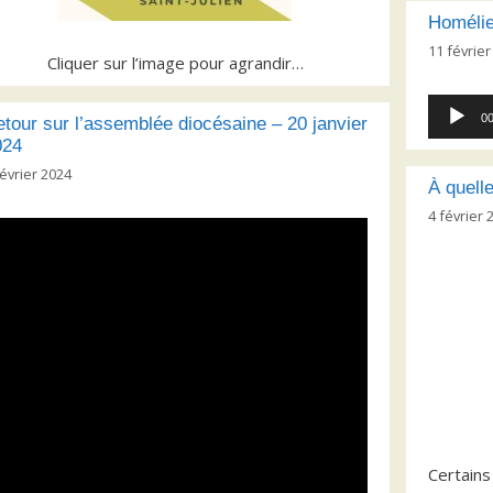
Homélie
11 février
Cliquer sur l’image pour agrandir…
Lecteur
00
tour sur l’assemblée diocésaine – 20 janvier
audio
024
février 2024
À quell
4 février 
Certains