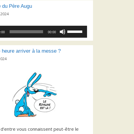
 du Père Augu
 2024
Utilisez
:00
00:00
les
flèches
haut/bas
e heure arriver à la messe ?
pour
2024
augmenter
ou
diminuer
le
volume.
 d’entre vous connaissent peut-être le