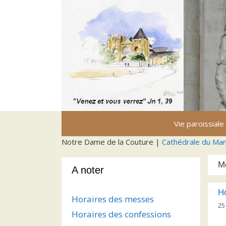
Aller
au
contenu
Vie paroissiale
Notre Dame de la Couture |
Cathédrale du Ma
M
A noter
H
Horaires des messes
25
Horaires des confessions