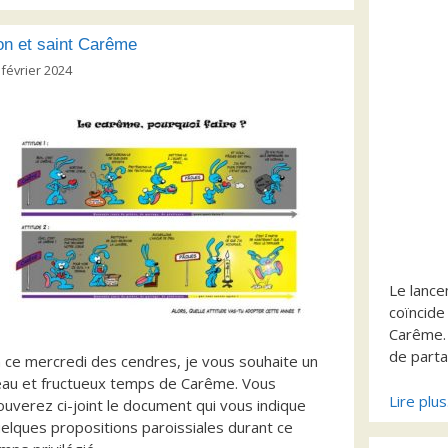
flèches
ou
haut/bas
diminuer
on et saint Carême
pour
le
 février 2024
augmenter
volume.
ou
diminuer
le
volume.
Le lance
coïncide
Carême.
de parta
 ce mercredi des cendres, je vous souhaite un
au et fructueux temps de Carême. Vous
Lire plu
ouverez ci-joint le document qui vous indique
elques propositions paroissiales durant ce