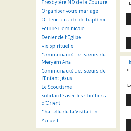
Presbytère ND de la Couture
É
Organiser votre mariage
Le
Obtenir un acte de baptême
au
Feuille Dominicale
Denier de l’Eglise
Le
Vie spirituelle
au
Communauté des sœurs de
Meryem Ana
H
18
Communauté des sœurs de
l’Enfant Jésus
É
Le Scoutisme
Solidarité avec les Chrétiens
Le
d’Orient
au
Chapelle de la Visitation
Accueil
Le
au