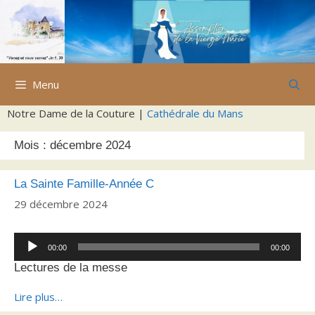
Aller
au
contenu
Menu
Notre Dame de la Couture |
Cathédrale du Mans
Mois :
décembre 2024
La Sainte Famille-Année C
29 décembre 2024
Lecteur
00:00
00:00
audio
Lectures de la messe
Lire plus…