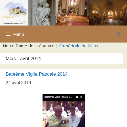
Aller
au
contenu
Menu
Notre Dame de la Couture |
Cathédrale du Mans
Mois :
avril 2014
Baptême Vigile Pascale 2014
24 avril 2014