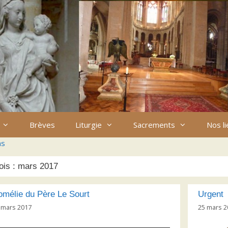
Brèves
Liturgie
Sacrements
Nos l
ns
ois :
mars 2017
mélie du Père Le Sourt
Urgent
 mars 2017
25 mars 2