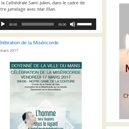
 la Cathédrale Saint-Julien, dans le cadre de
tre jumelage avec Mar Elian.
cteur
Utilisez
00:00
00:00
dio
les
flèches
haut/bas
lébration de la Miséricorde
pour
 mars 2017
augmenter
ou
diminuer
le
volume.