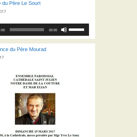
 du Père Le Sourt
017
Utilisez
:00
00:00
les
flèches
haut/bas
nce du Père Mourad
pour
17
augmenter
ou
diminuer
le
volume.