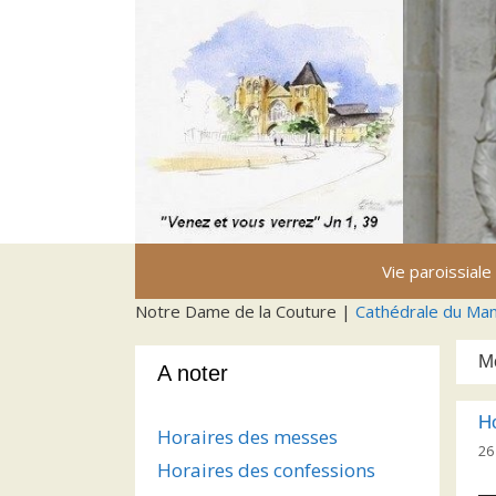
Aller
au
contenu
Vie paroissiale
Notre Dame de la Couture |
Cathédrale du Ma
M
A noter
Ho
Horaires des messes
26
Horaires des confessions