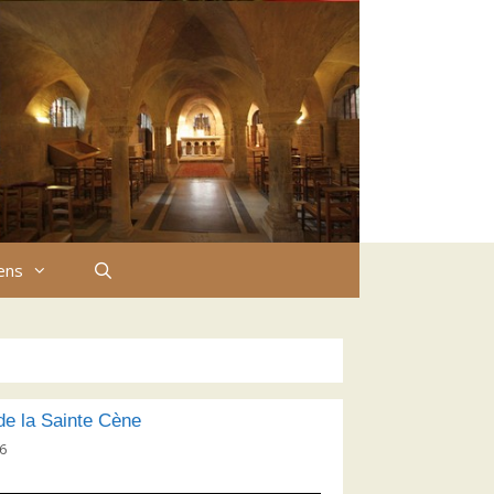
iens
e la Sainte Cène
26