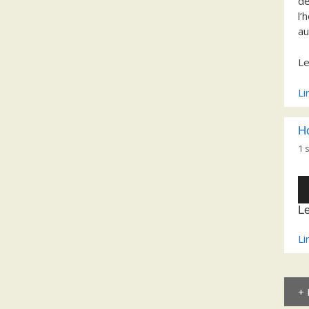
de
l’
au
L
Li
H
1 
Le
au
L
Li
+ 