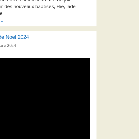
llir des nouveaux baptisés, Elie, Jade
e.
s…
 de Noël 2024
bre 2024