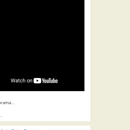
orama…
s…