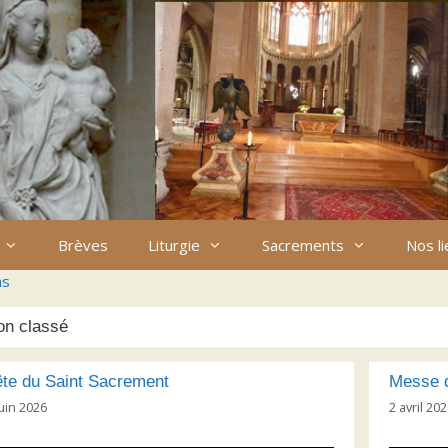
Brèves
Liturgie
Sacrements
Nos l
ns
on classé
ête du Saint Sacrement
Messe d
juin 2026
2 avril 20