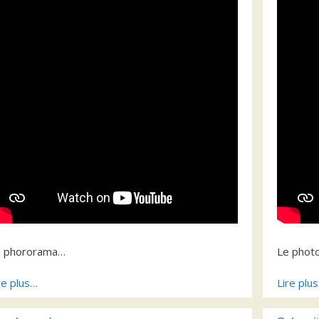
e phororama…
Le phot
re plus…
Lire plu