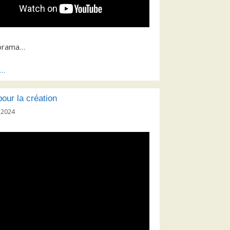
orama…
s…
our la création
 2024