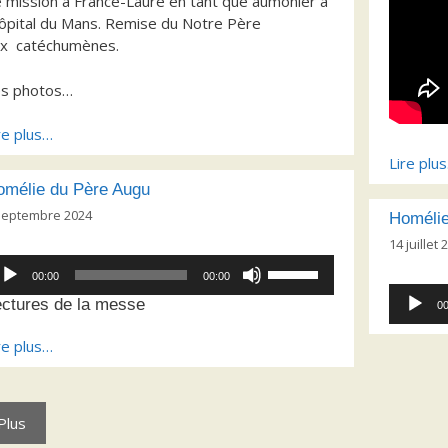
 mission à France-Laure en tant que aumônier à
hôpital du Mans. Remise du Notre Père
x catéchumènes.
es photos…
re plus…
Lire plu
omélie du Père Augu
septembre 2024
Homélie
14 juillet 
cteur
Utilisez
00:00
00:00
dio
les
Lecteur
ectures de la messe
00
flèches
audio
haut/bas
re plus…
pour
augmenter
ou
diminuer
Plus
le