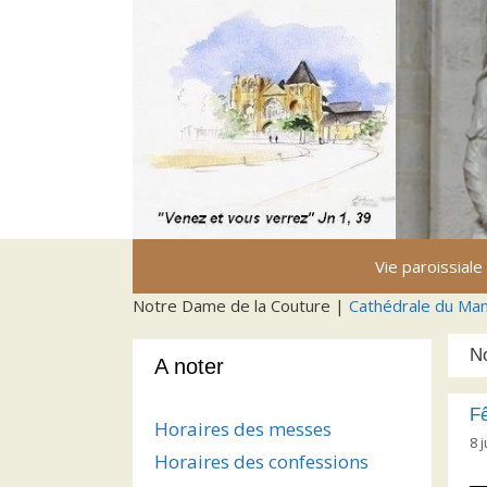
Aller
au
contenu
Vie paroissiale
Notre Dame de la Couture |
Cathédrale du Ma
N
A noter
F
Horaires des messes
8 
Horaires des confessions