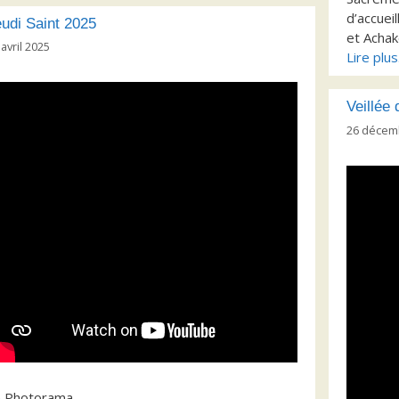
d’accuei
udi Saint 2025
et Achak
 avril 2025
Lire plu
Veillée
26 décem
e Photorama…