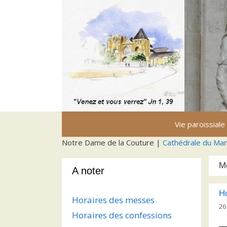
Aller
au
contenu
Vie paroissiale
Notre Dame de la Couture |
Cathédrale du Ma
M
A noter
H
Horaires des messes
26
Horaires des confessions