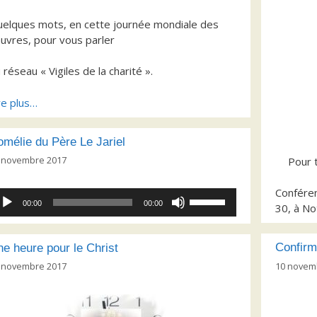
elques mots, en cette journée mondiale des
uvres, pour vous parler
 réseau « Vigiles de la charité ».
re plus…
mélie du Père Le Jariel
 novembre 2017
Pour t
Confére
cteur
Utilisez
00:00
00:00
30, à No
dio
les
flèches
haut/bas
Confirm
e heure pour le Christ
pour
10 novem
 novembre 2017
augmenter
ou
diminuer