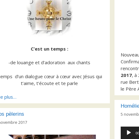
le
volume.
C’est un temps :
Nouveau 
Confirma
-de louange et d’adoration aux chants
rencont
2017
, à
temps d’un dialogue cœur à cœur avec Jésus qui
rue Bert
t’aime, t’écoute et te parle
le Père 
re plus…
Homélie
s pèlerins
5 novemb
novembre 2017
Lecteur
00
audio