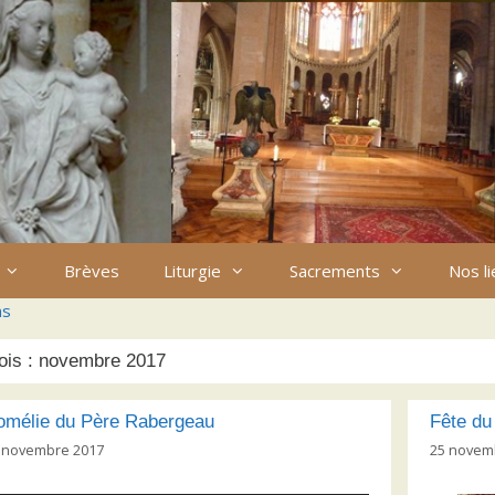
Brèves
Liturgie
Sacrements
Nos l
ns
ois :
novembre 2017
omélie du Père Rabergeau
Fête du
 novembre 2017
25 novem