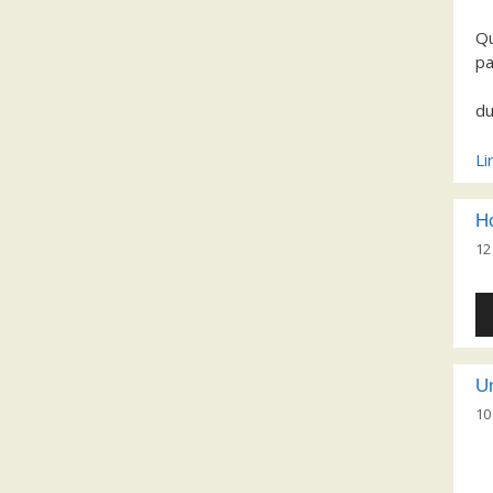
Qu
pa
du
Li
Ho
12
Le
au
Un
10