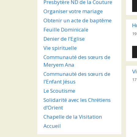
Presbytère ND de la Couture
Le
au
Organiser votre mariage
Obtenir un acte de baptême
H
Feuille Dominicale
19
Denier de l’Eglise
Vie spirituelle
Le
au
Communauté des sœurs de
Meryem Ana
Vi
Communauté des sœurs de
17
l’Enfant Jésus
Le Scoutisme
Solidarité avec les Chrétiens
d’Orient
Chapelle de la Visitation
Accueil