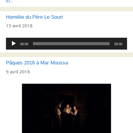
ici…
Homélie du Père Le Sourt
15 avril 2018
Lecteur
00:00
00:00
audio
Pâques 2018 à Mar Moussa
9 avril 2018