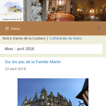
Aller
au
contenu
Menu
Notre Dame de la Couture |
Cathédrale du Mans
Mois :
avril 2018
Sur les pas de la Famille Martin
22 avril 2018