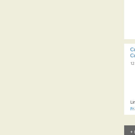
C
C
12
Li
Fr
+ 