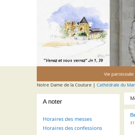
Aller
au
contenu
Vie paroissiale
Notre Dame de la Couture |
Cathédrale du Ma
M
A noter
Be
Horaires des messes
31
Horaires des confessions