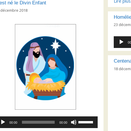
pour
Lire plu
 est né le Divin Enfant
augmenter
 décembre 2018
ou
Homélie
diminuer
23 décem
le
volume.
Lecteur
00
audio
Centena
18 décem
cteur
Utilisez
00:00
00:00
dio
les