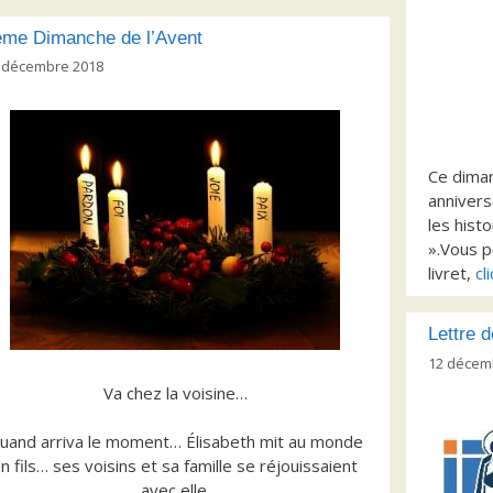
flèches
haut/bas
ème Dimanche de l’Avent
pour
 décembre 2018
augmenter
ou
diminuer
le
volume.
Ce dima
annivers
les hist
».Vous p
livret,
cl
Lettre 
12 décem
Va chez la voisine…
uand arriva le moment… Élisabeth mit au monde
n fils… ses voisins et sa famille se réjouissaient
avec elle.