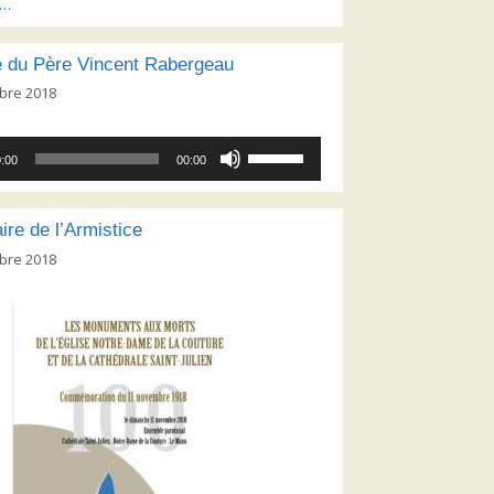
s…
 du Père Vincent Rabergeau
bre 2018
Utilisez
:00
00:00
les
flèches
haut/bas
ire de l’Armistice
pour
bre 2018
augmenter
ou
diminuer
le
volume.