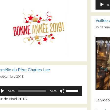
Lecteur
00
audio
Veillée
25 décem
omélie du Père Charles Lee
 décembre 2018
cteur
Utilisez
00:00
00:00
dio
les
ur de Noël 2018
flèches
La vidé
haut/bas