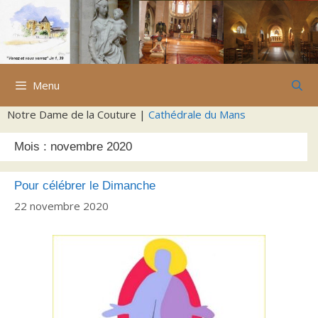
Aller
au
contenu
Menu
Notre Dame de la Couture |
Cathédrale du Mans
Mois :
novembre 2020
Pour célébrer le Dimanche
22 novembre 2020