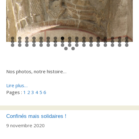
0
1
2
3
4
5
6
7
8
9
0
1
2
3
4
5
6
7
8
9
0
1
2
3
4
5
6
7
8
9
0
1
2
3
4
5
6
7
8
9
0
1
2
3
Nos photos, notre histoire…
Lire plus…
Pages :
1
2
3
4
5
6
Confinés mais solidaires !
9 novembre 2020