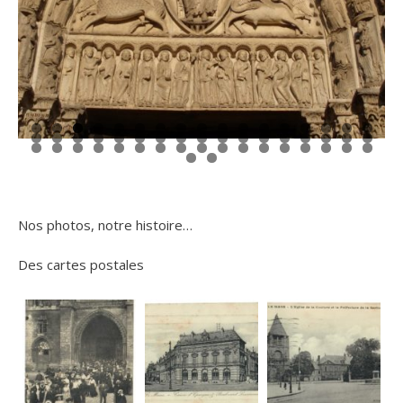
0
1
2
3
4
5
6
7
8
9
0
1
2
3
4
5
6
7
8
9
0
1
2
3
4
5
6
7
8
9
0
1
2
3
4
5
6
7
8
9
0
1
2
3
Nos photos, notre histoire…
Des cartes postales