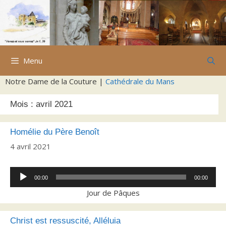
Aller
au
contenu
Menu
Notre Dame de la Couture |
Cathédrale du Mans
Mois :
avril 2021
Homélie du Père Benoît
4 avril 2021
Lecteur
00:00
00:00
audio
Jour de Pâques
Christ est ressuscité, Alléluia