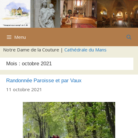
Aller
au
contenu
Menu
Notre Dame de la Couture |
Cathédrale du Mans
Mois :
octobre 2021
Randonnée Paroisse et par Vaux
11 octobre 2021