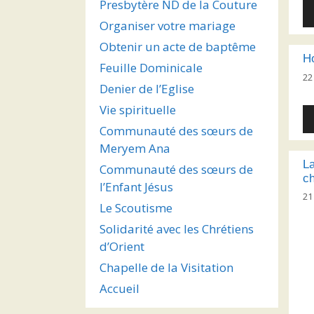
Presbytère ND de la Couture
Le
au
Organiser votre mariage
Obtenir un acte de baptême
H
Feuille Dominicale
22
Denier de l’Eglise
Vie spirituelle
Le
au
Communauté des sœurs de
Meryem Ana
La
Communauté des sœurs de
ch
l’Enfant Jésus
21
Le Scoutisme
Solidarité avec les Chrétiens
d’Orient
Chapelle de la Visitation
Accueil