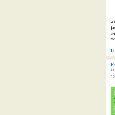
A 
ja
dé
do
Li
Pr
co
10