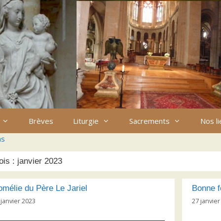
Brèves
Liturgie
Sacrements
Nos l
ns
ois :
janvier 2023
mélie du Père Le Jariel
Bonne f
 janvier 2023
27 janvier