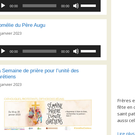
cteur
Utilisez
00:00
00:00
dio
les
flèches
haut/bas
omélie du Père Augu
pour
 janvier 2023
augmenter
ou
cteur
Utilisez
diminuer
00:00
00:00
dio
les
le
flèches
volume.
haut/bas
 Semaine de prière pour l’unité des
pour
rétiens
augmenter
 janvier 2023
ou
diminuer
Frères e
le
fête en c
volume.
saint pa
aussi ce
Lire plu