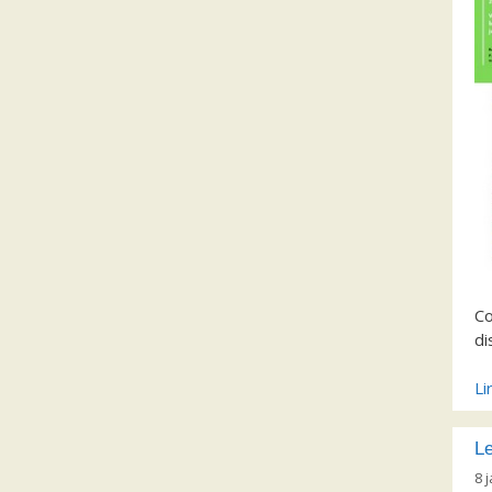
Co
di
Li
Le
8 