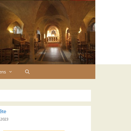
iens
ête
 2023