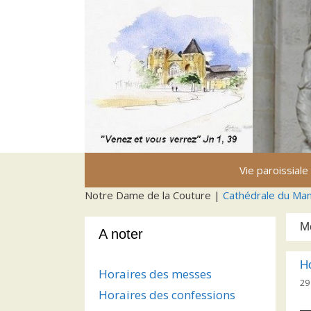
Aller
au
contenu
Vie paroissiale
Notre Dame de la Couture |
Cathédrale du Ma
M
A noter
Ho
Horaires des messes
29
Horaires des confessions