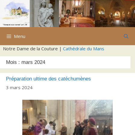
Aller
au
contenu
Menu
Notre Dame de la Couture |
Cathédrale du Mans
Mois :
mars 2024
Préparation ultime des catéchumènes
3 mars 2024