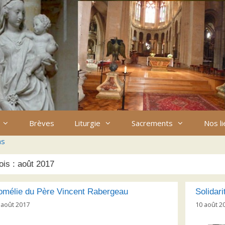
Brèves
Liturgie
Sacrements
Nos l
ns
ois :
août 2017
omélie du Père Vincent Rabergeau
Solidar
 août 2017
10 août 2