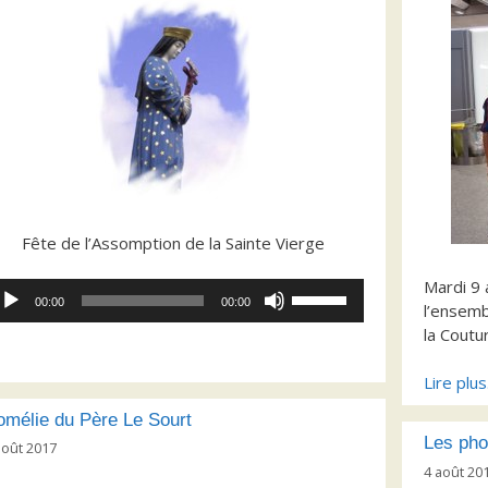
Fête de l’Assomption de la Sainte Vierge
Mardi 9 
cteur
Utilisez
00:00
00:00
l’ensemb
dio
les
la Coutu
flèches
haut/bas
Lire plu
pour
augmenter
mélie du Père Le Sourt
ou
Les pho
août 2017
diminuer
4 août 20
le