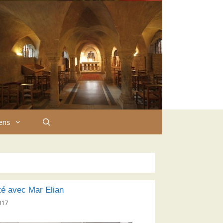
iens
ité avec Mar Elian
017