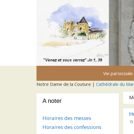
Aller
au
contenu
Vie paroissiale
Notre Dame de la Couture |
Cathédrale du Ma
M
A noter
H
Horaires des messes
15
Horaires des confessions