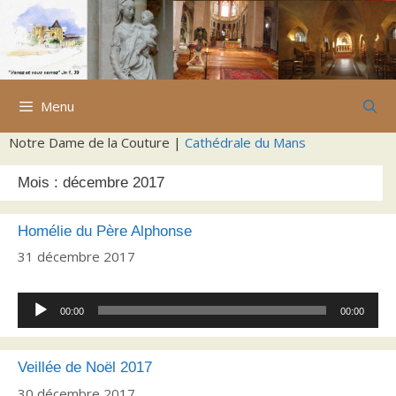
Aller
au
contenu
Menu
Notre Dame de la Couture |
Cathédrale du Mans
Mois :
décembre 2017
Homélie du Père Alphonse
31 décembre 2017
Lecteur
00:00
00:00
audio
Veillée de Noël 2017
30 décembre 2017