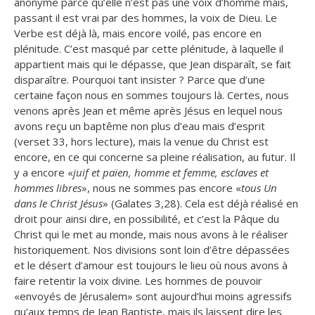
anonyme parce qu’elle n’est pas une voix d’homme mais,
passant il est vrai par des hommes, la voix de Dieu. Le
Verbe est déjà là, mais encore voilé, pas encore en
plénitude. C’est masqué par cette plénitude, à laquelle il
appartient mais qui le dépasse, que Jean disparaît, se fait
disparaître. Pourquoi tant insister ? Parce que d’une
certaine façon nous en sommes toujours là. Certes, nous
venons après Jean et même après Jésus en lequel nous
avons reçu un baptême non plus d’eau mais d’esprit
(verset 33, hors lecture), mais la venue du Christ est
encore, en ce qui concerne sa pleine réalisation, au futur. Il
y a encore «
juif et païen, homme et femme, esclaves et
hommes libres
», nous ne sommes pas encore «
tous Un
dans le Christ Jésus
» (Galates 3,28). Cela est déjà réalisé en
droit pour ainsi dire, en possibilité, et c’est la Pâque du
Christ qui le met au monde, mais nous avons à le réaliser
historiquement. Nos divisions sont loin d’être dépassées
et le désert d’amour est toujours le lieu où nous avons à
faire retentir la voix divine. Les hommes de pouvoir
«envoyés de Jérusalem» sont aujourd’hui moins agressifs
qu’aux temps de Jean Baptiste, mais ils laissent dire les