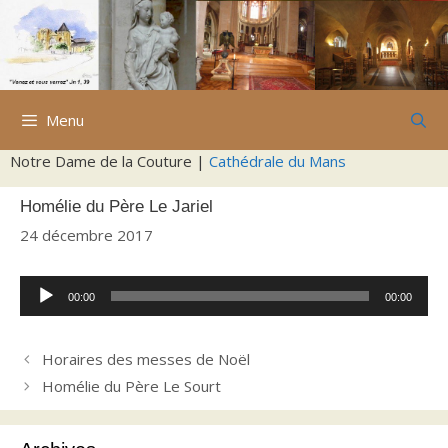
Aller
au
contenu
Menu
Notre Dame de la Couture |
Cathédrale du Mans
Homélie du Père Le Jariel
24 décembre 2017
Lecteur
00:00
00:00
audio
Horaires des messes de Noël
Homélie du Père Le Sourt