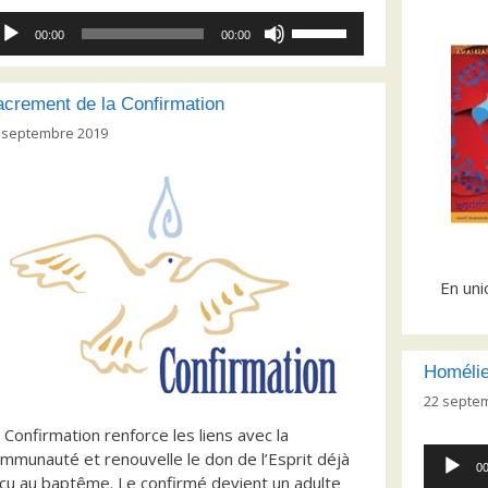
cteur
Utilisez
00:00
00:00
dio
les
flèches
haut/bas
crement de la Confirmation
pour
 septembre 2019
augmenter
ou
diminuer
le
volume.
En uni
Homélie
22 septe
 Confirmation renforce les liens avec la
Lecteur
mmunauté et renouvelle le don de l’Esprit déjà
00
audio
çu au baptême. Le confirmé devient un adulte