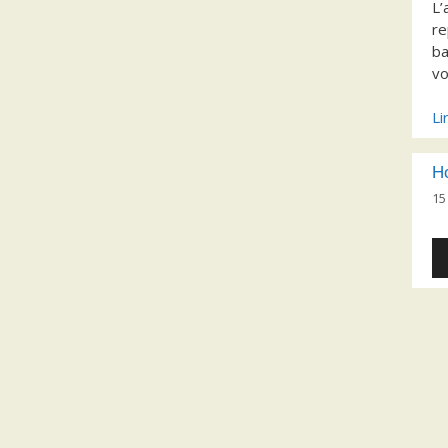
L’
re
ba
vo
Li
H
15
Le
au