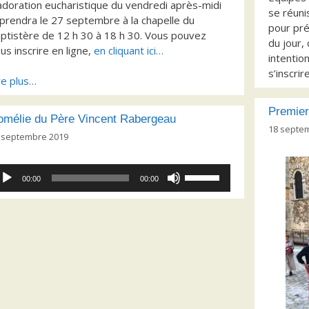
adoration eucharistique du vendredi après-midi
se réuni
prendra le 27 septembre à la chapelle du
pour pré
ptistère de 12 h 30 à 18 h 30. Vous pouvez
du jour,
us inscrire en ligne,
en cliquant ici…
intentio
s’inscrir
re plus…
Premier
omélie du Père Vincent Rabergeau
18 septe
 septembre 2019
cteur
Utilisez
00:00
00:00
dio
les
flèches
haut/bas
pour
augmenter
ou
diminuer
le
volume.