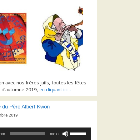
on avec nos frères juifs, toutes les fêtes
d’automne 2019,
en cliquant ici…
 du Père Albert Kwon
mbre 2019
Utilisez
:00
00:00
les