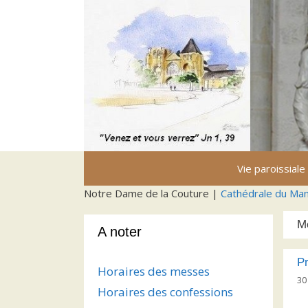
Aller
au
contenu
Vie paroissiale
Notre Dame de la Couture |
Cathédrale du Ma
M
A noter
Pr
Horaires des messes
30
Horaires des confessions