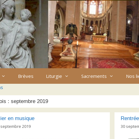
Brèves
Liturgie
Sacrements
Nos l
ns
ois :
septembre 2019
ier en musique
Rentrée
 septembre 2019
30 septe