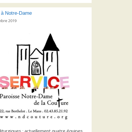
flèches
haut/bas
 à Notre-Dame
pour
mbre 2019
augmenter
ou
diminuer
le
volume.
liturgiques : actuellement quatre équipes