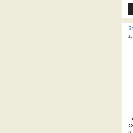
Le
au
Sa
25
La
co
re