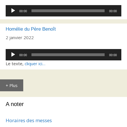
Lecteur
00:00
00:00
audio
Homélie du Père Benoît
2 janvier 2022
Lecteur
00:00
00:00
audio
Le texte,
cliquer ici…
+ Plus
A noter
Horaires des messes