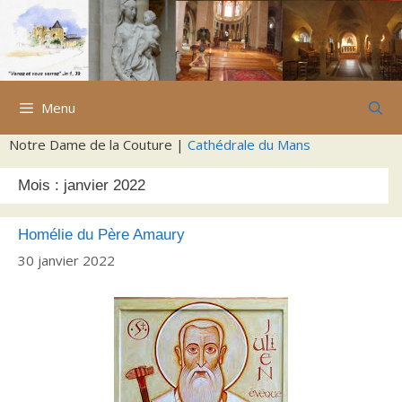
Aller
au
contenu
Menu
Notre Dame de la Couture |
Cathédrale du Mans
Mois :
janvier 2022
Homélie du Père Amaury
30 janvier 2022