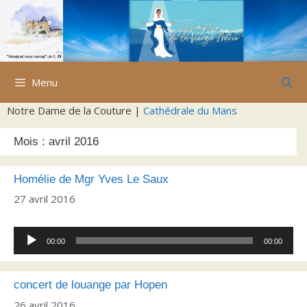
Aller
au
contenu
Menu
Notre Dame de la Couture |
Cathédrale du Mans
Mois :
avril 2016
Homélie de Mgr Yves Le Saux
27 avril 2016
Lecteur
00:00
00:00
audio
concert de louange par Hopen
26 avril 2016