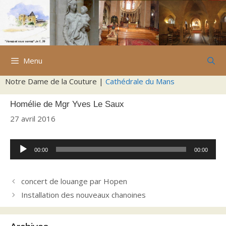
Aller
au
contenu
Menu
Notre Dame de la Couture |
Cathédrale du Mans
Homélie de Mgr Yves Le Saux
27 avril 2016
Lecteur
00:00
00:00
audio
concert de louange par Hopen
Installation des nouveaux chanoines