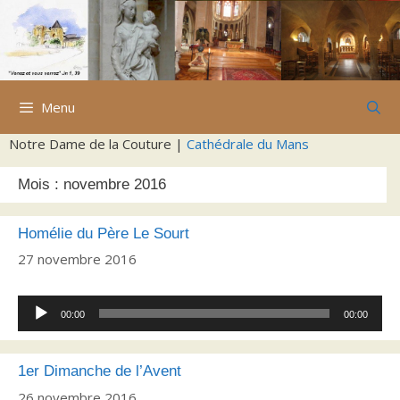
Aller
au
contenu
Menu
Notre Dame de la Couture |
Cathédrale du Mans
Mois :
novembre 2016
Homélie du Père Le Sourt
27 novembre 2016
Lecteur
00:00
00:00
audio
1er Dimanche de l’Avent
26 novembre 2016