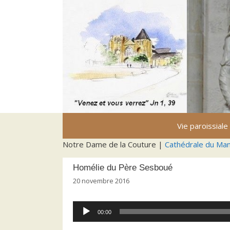
Aller
au
contenu
Vie paroissiale
Notre Dame de la Couture |
Cathédrale du Ma
Homélie du Père Sesboué
20 novembre 2016
Lecteur
00:00
audio